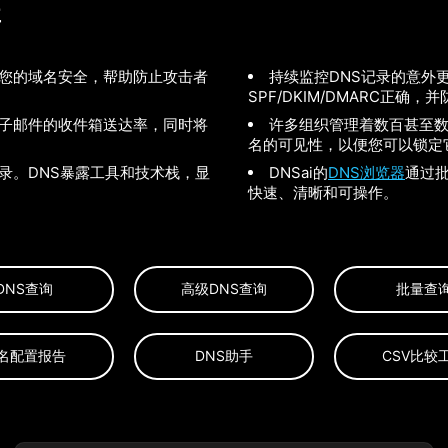
要
加强您的域名安全，帮助防止攻击者
持续监控DNS记录的意外
SPF/DKIM/DMARC正
电子邮件的收件箱送达率，同时将
许多组织管理着数百甚至数
。
名的可见性，以便您可以锁定
录。DNS暴露工具和技术栈，显
DNSai的
DNS浏览器
通过
快速、清晰和可操作。
DNS查询
高级DNS查询
批量查
名配置报告
DNS助手
CSV比较